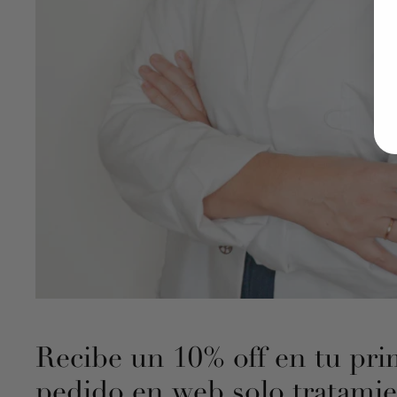
 MASAJE DESCONTRACTURANTE
Recibe un 10% off en tu pri
pedido en web solo tratamie