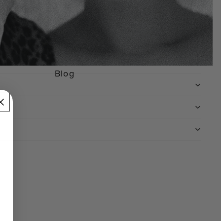
a en medicina interna. Cuenta con más de
participa en numerosos congresos
Blog