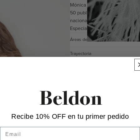
Mónica López está especializad
50 publicaciones científicas y 
nacionales e internacionales.
Especialidad: Medicina Interna
Áreas de competencia
Trayectoria
Afiliaciones
Especialidades
RESERVAR CITA
Recibe 10% OFF en tu primer pedido
Email