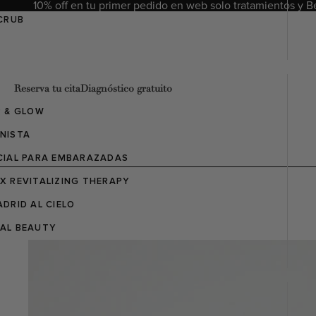
10% off en tu primer pedido en web solo tratamientos y 
SCRUB
Reserva tu cita
Diagnóstico gratuito
P & GLOW
NISTA
CIAL PARA EMBARAZADAS
X REVITALIZING THERAPY
ADRID AL CIELO
TAL BEAUTY