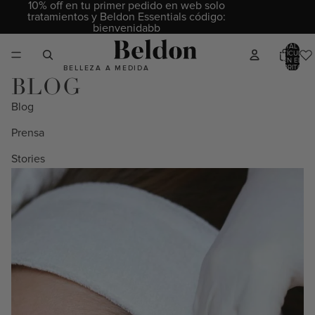
10% off en tu primer pedido en web solo
tratamientos y Beldon Essentials código:
bienvenidabb
TOTAL DE
ARTÍCULOS
EN EL
CARRITO: 0
BELLEZA A MEDIDA
BLOG
Blog
Prensa
Stories